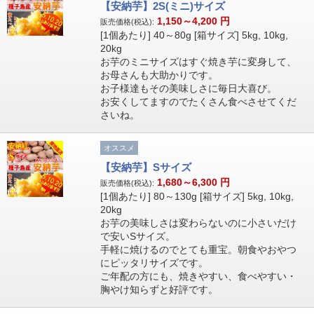
【安納芋】2S(ミニ)サイズ
1,150～4,200
円
販売価格(税込):
[1個あたり] 40～80g [箱サイズ] 5kg, 10kg,
20kg
お芋のミニサイズはすぐ焼き芋に変身して、
お母さんも大助かりです。
お子様達もその美味しさに毎日大喜び。
お安くしてますのでたくさん食べさせてくだ
さいね。
オススメ
【安納芋】Sサイズ
1,680～6,300
円
販売価格(税込):
[1個あたり] 80～130g [箱サイズ] 5kg, 10kg,
20kg
お芋の美味しさは変わらないのに小さいだけ
で安いSサイズ。
手軽に焼けるのでとても重宝。朝食やおやつ
にピッタリサイズです。
ご年配の方にも、焼きやすい、食べやすい・
胸やけ知らずと好評です。