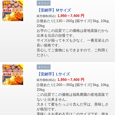
オススメ
【安納芋】Mサイズ
1,950～7,400
円
販売価格(税込):
[1個あたり] 130～260g [箱サイズ] 5kg, 10kg,
20kg
お芋のこの品質でこの価格は産地直販だから
出来る当店の自慢です。
サイズが揃ってキズも少なく、一番見栄えの
良い規格です。
安心してご進物にもできますので、ご利用く
ださい。
オススメ
【安納芋】Lサイズ
1,950～7,400
円
販売価格(税込):
[1個あたり] 260～350g [箱サイズ] 5kg, 10kg,
20kg
この品質でこの価格は福島農園の産地直販で
ないと出来ません。
大きくて蜜をたっぷり含んだ芋は、美味しさ
が格別です。
美味しさを求める方はこのサイズです。焼き