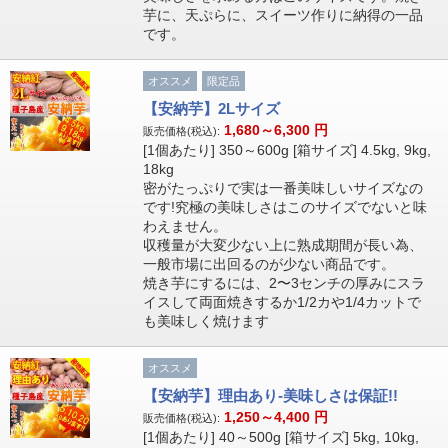
芋に、天ぷらに、スイーツ作りに納得の一品
です。
オススメ
限定品
【安納芋】2Lサイズ
1,680～6,300
円
販売価格(税込):
[1個あたり] 350～600g [箱サイズ] 4.5kg, 9kg,
18kg
密がたっぷりで実は一番美味しいサイズなの
です!究極の美味しさはこのサイズでないと味
わえません。
収穫量が大変少ない上に熟成期間が長い為、
一般市場に出回るのが少ない商品です。
焼き芋にするには、2〜3センチの厚みにスラ
イスして両面焼きするか1/2カや1/4カットで
も美味しく焼けます
オススメ
【安納芋】理由あり-美味しさは保証!!
1,250～4,400
円
販売価格(税込):
[1個あたり] 40～500g [箱サイズ] 5kg, 10kg,